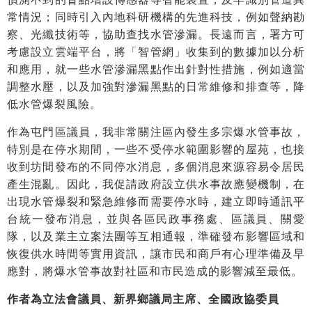
常情況；同時引入內地科研機構的先進科技，例如聲納勘
察、光纖技術等，協助查找水管滲漏。長遠而言，署方可
考慮設立雲端平台，將「智管網」收集到的數據加以分析
和應用，就一些水管滲漏黑點作出針對性措施，例如適當
調整水壓，以及加強對滲漏黑點的日常維修和排查等，降
低水管爆裂風險。
作為屯門區議員，我非常關注區內發生多宗爆水管事故，
特別是在停水期間，一些不受停水範圍影響的屋苑，也接
收到坊間發布的不同停水消息，多個消息來源容易令居民
產生混亂。因此，我促請政府設立供水事故應變機制，在
出現水管爆裂和緊急維修而需要停水時，建立即時通訊平
台統一發布消息，並與各區民政事務處、區議員、關愛
隊，以及業主立案法團等互相通報，準確發布影響區域和
恢復供水時間等實用資訊，讓市民和商戶有心理準備及早
應對，將爆水管事故對社區和市民造成的影響減至最低。
作者為立法會議員、新界鄉議局主席、全國政協委員