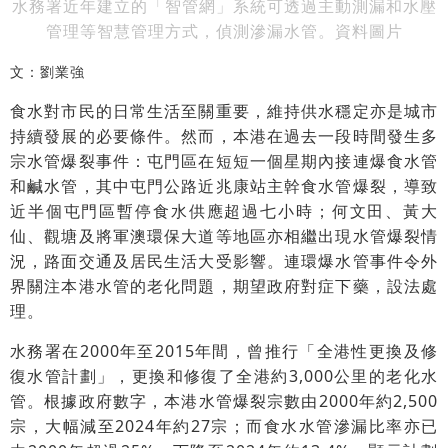
水務署近年建立的「智管網」系統可透過主動測漏和水壓
管理等智慧管理方式，偵測滲漏水管。資料圖片
文：劉業強
食水對市民的日常生活至關重要，維持供水穩定亦是城市
持續發展的必要條件。然而，本港在過去一段時間發生多
宗水管爆裂事件：屯門區在短短一個星期內接連爆食水管
和鹹水管，其中屯門公路近兆康站主幹食水管爆裂，導致
近半個屯門區暫停食水供應超過七小時；何文田、黃大
仙、觀塘及將軍澳環保大道等地區亦相繼出現水管爆裂情
況，路面交通及居民生活大受影響。連環爆水管事件令外
界關注本港水管的老化問題，期望政府對症下藥，設法處
理。
水務署在2000年至2015年間，曾推行「全港性更換及修
復水管計劃」，更換和修復了全港約3,000公里的老化水
管。根據政府數字，本港水管爆裂宗數由2000年約2,500
宗，大幅減至2024年約27宗；而食水水管滲漏比率亦已