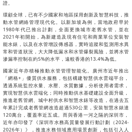
證。
環顧全球，已有不少國家和地區採用創新及智慧科技，推
動水管網絡管理現代化。以新加坡為例，當地政府早於
1980年代已推出計劃，全面更換城市老舊水管，並在
2021年初開始，為新建造及現有住宅和商業單位安裝智
能水錶，以及在水管增設傳感器，實時追蹤和監測用水異
常和管道狀況，大大降低漏水和水管爆裂風險，並將水管
滲漏率控制在約5%的水平，遠較香港的13.4%為低。
國家近年亦積極推動水管管理智能化。廣州市近年推出
「網格+」優質供水服務，包括構建智慧供水雲端平台，
透過系統監控水量、水壓、水質數據，分析使用者需求，
實現智慧供水雲端化；同時推動供水基礎建設全面升級，
推進老舊管網、城中村供水和智慧水錶等改造，在過去五
年累計完成老舊管網改造超過530公里，安裝智慧水錶達
120萬台，覆蓋率近五成。而與香港一河之隔的深圳市，
近年亦印發了《深圳市水務高質量發展行動計劃（2024-
2026年）》，推進水務領域應用場景創新，包括引入人