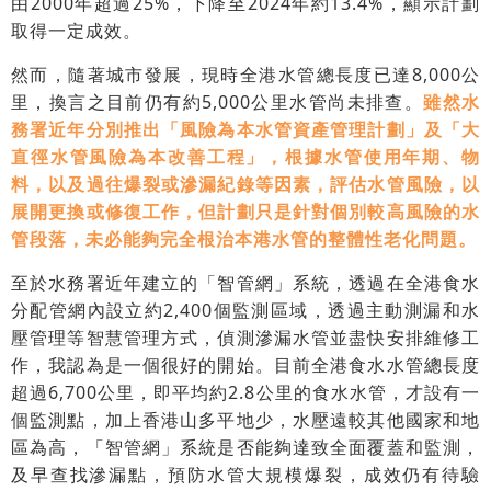
由2000年超過25%，下降至2024年約13.4%，顯示計劃
取得一定成效。
然而，隨著城市發展，現時全港水管總長度已達8,000公
里，換言之目前仍有約5,000公里水管尚未排查。
雖然水
務署近年分別推出「風險為本水管資產管理計劃」及「大
直徑水管風險為本改善工程」，根據水管使用年期、物
料，以及過往爆裂或滲漏紀錄等因素，評估水管風險，以
展開更換或修復工作，但計劃只是針對個別較高風險的水
管段落，未必能夠完全根治本港水管的整體性老化問題。
至於水務署近年建立的「智管網」系統，透過在全港食水
分配管網內設立約2,400個監測區域，透過主動測漏和水
壓管理等智慧管理方式，偵測滲漏水管並盡快安排維修工
作，我認為是一個很好的開始。目前全港食水水管總長度
超過6,700公里，即平均約2.8公里的食水水管，才設有一
個監測點，加上香港山多平地少，水壓遠較其他國家和地
區為高，「智管網」系統是否能夠達致全面覆蓋和監測，
及早查找滲漏點，預防水管大規模爆裂，成效仍有待驗