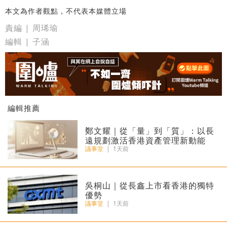
本文為作者觀點，不代表本媒體立場
責編 | 周琋瑜
編輯 | 子涵
編輯推薦
鄭文耀｜從「量」到「質」：以長
遠規劃激活香港資產管理新動能
議事堂
|
1天前
吳桐山｜從長鑫上市看香港的獨特
優勢
議事堂
|
1天前