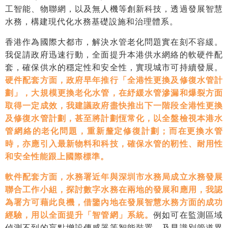
工智能、物聯網，以及無人機等創新科技，透過發展智慧
水務，構建現代化水務基礎設施和治理體系。
香港作為國際大都市，解決水管老化問題實在刻不容緩。
我促請政府迅速行動，全面提升本港供水網絡的軟硬件配
套，確保供水的穩定性和安全性，實現城市可持續發展。
硬件配套方面，政府早年推行「全港性更換及修復水管計
劃」，大規模更換老化水管，在紓緩水管滲漏和爆裂方面
取得一定成效，我建議政府盡快推出下一階段全港性更換
及修復水管計劃，甚至將計劃恆常化，以全盤檢視本港水
管網絡的老化問題，重新釐定修復計劃；而在更換水管
時，亦應引入最新物料和科技，確保水管的靭性、耐用性
和安全性能跟上國際標準。
軟件配套方面，水務署近年與深圳市水務局成立水務發展
聯合工作小組，探討數字水務在兩地的發展和應用，我認
為署方可藉此良機，借鑒內地在發展智慧水務方面的成功
經驗，用以全面提升「智管網」系統。
例如可在監測區域
偵測不到的盲點增設傳感器等智能裝置，及早識別管道異