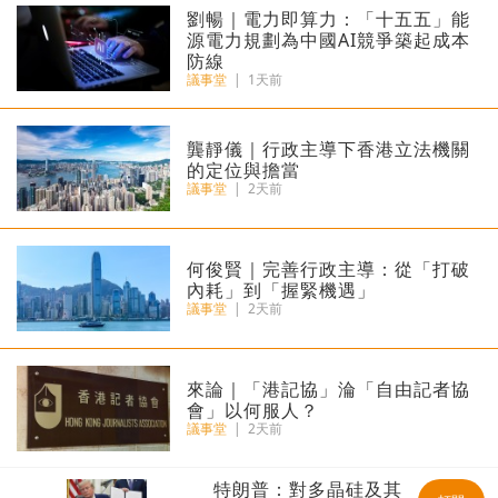
劉暢｜電力即算力：「十五五」能
源電力規劃為中國AI競爭築起成本
防線
議事堂
|
1天前
龔靜儀｜行政主導下香港立法機關
的定位與擔當
議事堂
|
2天前
何俊賢｜完善行政主導：從「打破
內耗」到「握緊機遇」
議事堂
|
2天前
來論｜「港記協」淪「自由記者協
會」以何服人？
議事堂
|
2天前
朗普：對多晶硅及其
天文台料高