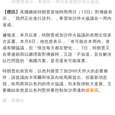
特朗普表示，希望在一周內達成加沙停火協議。
【橙訊】
美國總統特朗普當地時間周日（13日）對傳媒表
示，「我們正在進行談判」，希望加沙停火協議在一周內
達成。
據報道，本月以來，特朗普就加沙停火協議的表態出現多
次反覆。本月6日，他也曾表示，「有可能在本周內」達
成有關協議，但「情況每天都在變化」。7日，特朗普又
在華盛頓與以總理面對傳媒時，又說「不知道」旨在解決
以巴問題的「兩國方案」是否還有可能落實。
特朗普此前宣布，以色列接受了加沙60天停火的必要條
件，該提議由卡塔爾和埃及向哈馬斯提出。但最新消息
指，哈馬斯與以色列的停火協議，尚未取得較大進展。主
要癥結依然是以色列堅持要控制加沙周邊的
緩衝區
。
圖：美聯社