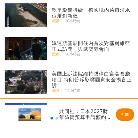
乾旱影響持續 德國境內萊茵河水
位屢創新低
國際
|
10小時前
澤連斯基展開任內首次對塞爾維亞
正式訪問 與武契奇會面
國際
|
10小時前
美國上訴法院維持暫停白宮宴會廳
項目 特朗普斥影響國家安全揚言上
訴
國際
|
11小時前
德拉埃斯普列亞就任哥倫比亞總
共同社：日本2027財
統 展現對非法武裝組織強硬立場
打開
年防衛預算申請額約8.
國際
|
12小時前
9萬億日元 創歷史新
高