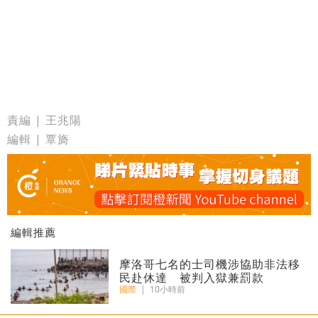
責編 | 王兆陽
編輯 | 覃旖
編輯推薦
摩洛哥七名的士司機涉協助非法移
民赴休達 被判入獄兼罰款
國際
|
10小時前