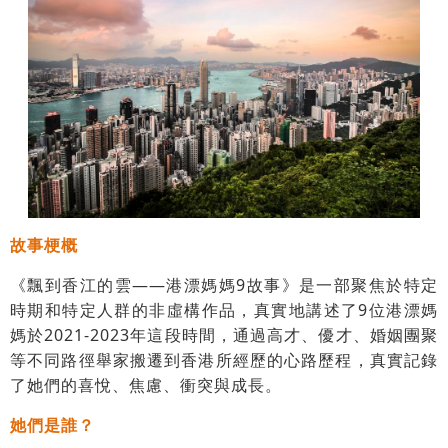
故事梗概
《飄到香江的雲——港漂媽媽9故事》是一部聚焦於特定
時期和特定人群的非虛構作品，真實地講述了9位港漂媽
媽於2021-2023年這段時間，通過高才、優才、婚姻團聚
等不同路徑舉家搬遷到香港所經歷的心路歷程，真實記錄
了她們的喜悅、焦慮、衝突與成長。
她們是誰？