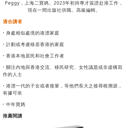
Peggy，上海二寶媽。2023年初持專才簽證赴港工作，
現在一間出版社供職。高級編輯。
適合讀者
·
身處相似處境的港漂家庭
·
計劃或考慮移居香港的家庭
·
香港本地居民和社會工作者
·
關注內地與香港交流、移民研究、女性議題或非虛構寫
作的人士
·
港漂一代的子女或者後輩，等他們長大之後尋根溯源，
有據可依
·
中年寶媽
推薦閱讀