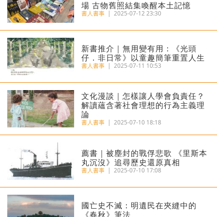
場 古物舊照結集喚醒本土記憶
書人書事
|
2025-07-12 23:30
新書推介｜無用變有用：《光頭
仔．非日常》以童趣簡筆重置人生
書人書事
|
2025-07-11 10:53
文化漫談｜怎樣讓人學會負責任？
解讀蘊含著社會理想的行為主義理
論
書人書事
|
2025-07-10 18:18
薦書｜被塵封的戰俘悲歌 《里斯本
丸沉沒》追尋歷史還原真相
書人書事
|
2025-07-10 17:08
國亡史不滅：明遺民在夾縫中的
《春秋》筆法