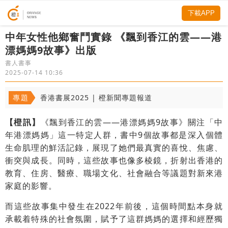
下載APP
中年女性他鄉奮鬥實錄 《飄到香江的雲——港
漂媽媽9故事》出版
書人書事
2025-07-14 10:36
專題
香港書展2025 | 橙新聞專題報道
【橙訊】
《飄到香江的雲——港漂媽媽9故事》關注「中
年港漂媽媽」這一特定人群，書中9個故事都是深入個體
生命肌理的鮮活記錄，展現了她們最真實的喜悅、焦慮、
衝突與成長。同時，這些故事也像多棱鏡，折射出香港的
教育、住房、醫療、職場文化、社會融合等議題對新來港
家庭的影響。
而這些故事集中發生在2022年前後，這個時間點本身就
承載着特殊的社會氛圍，賦予了這群媽媽的選擇和經歷獨