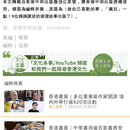
本文轉載自香港中和出版微信公眾號，獲香港中和出版授權使
用。標題為編輯所擬，原題為〈做自己喜歡的事，「瘋狂」一
點！9位媽媽講述的港漂故事出版了〉。
圖：香港中和出版、Unsplash
責編 | 羅茜
編輯 | 佳婧
編輯推薦
香港書展｜多位重量級作家開講 場
內外舉行逾620項活動
書人書事
|
2025-07-14 09:27
香港書展｜中華書局逾百新書將登