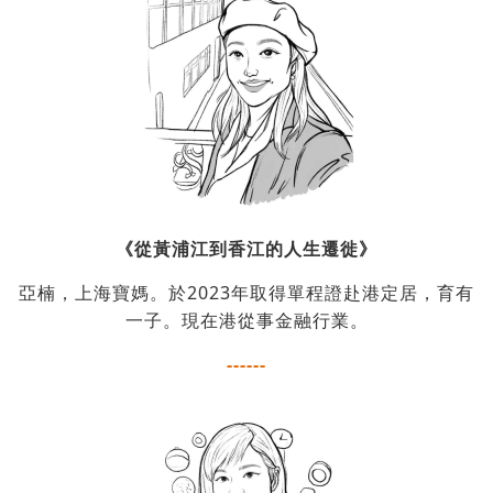
《從黃浦江到香江的人生遷徙》
亞楠，上海寶媽。於2023年取得單程證赴港定居，育有
一子。現在港從事金融行業。
------