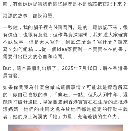
辣，有個媽媽提議我們這些經歷是不是應該把它記下來？
港漂的故事，熱辣滾燙。
一秒鐘，我的腦子裡有N個閃回。是的，應該記下來，很
有價值，也很有意義；但作為資深編輯，我知道大家確實
不缺故事，但是素人寫作，到底怎麼寫？寫什麼？誰來
寫？如何組稿……從一個idea落實到一本實實在在的書，
需要付出巨大的心血和時間。
But，這本書順利出版了。2025年7月16日，將在香港書
展首發。
如果你問我為什麼會做成這個事情？可能就是標題所寫
的：做自己喜歡的事，「瘋狂」一點。但凡人到中年，還
能夠打破舒適區，舉家搬遷到香港實實在在生活的這批港
漂媽媽，她們的共同之處在於她們都是堅定的行動主義
者，她們身上洶湧的「她」力量，充滿蓬勃的生命力。