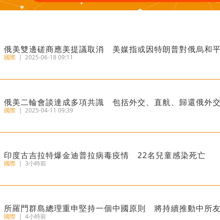
俄美雙邊磋商應美提議取消 美媒指或因特朗普對俄烏和
國際
|
2025-06-18 09:11
俄美二輪會談達成多項共識 包括外交、直航、歸還俄外
國際
|
2025-04-11 09:39
印度古吉拉特爆金迪普拉病毒疫情 22名兒童感染死亡
國際
|
3小時前
​所羅門群島總理重申堅持一個中國原則 將持續推動中所
國際
|
4小時前