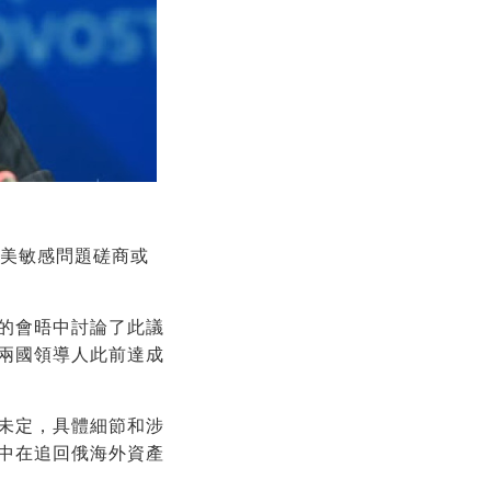
俄美敏感問題磋商或
的會晤中討論了此議
兩國領導人此前達成
未定，具體細節和涉
中在追回俄海外資產