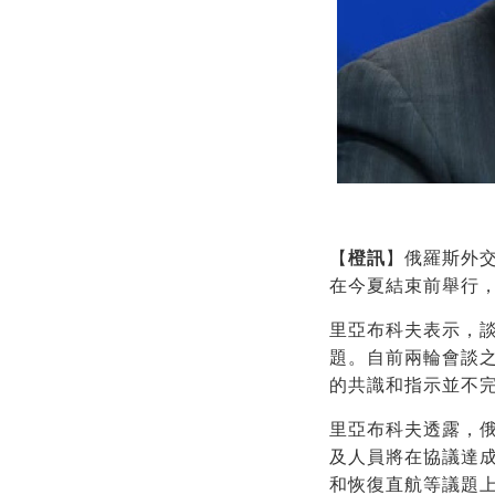
【
橙訊
】俄羅斯外
在今夏結束前舉行
里亞布科夫表示，
題。自前兩輪會談
的共識和指示並不
里亞布科夫透露，
及人員將在協議達
和恢復直航等議題