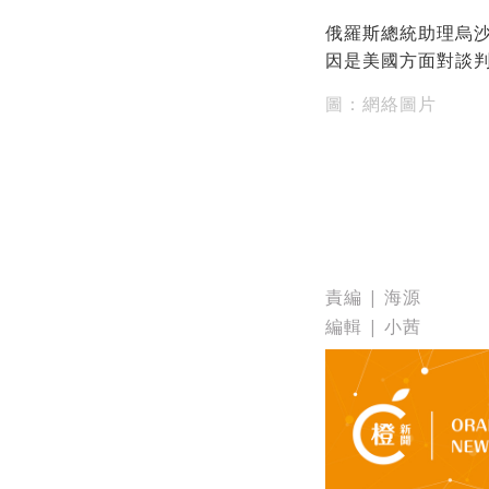
俄羅斯總統助理烏
因是美國方面對談
圖：網絡圖片
責編 | 海源
編輯 | 小茜