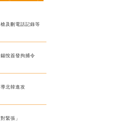
亮槍及刪電話記錄等
尹錫悅簽發拘捕令
誘導北韓進攻
相對緊張」