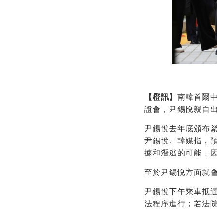
【橙訊】
南韓首爾中
證會，尹錫悅親自
尹錫悅去年底頒布緊
尹錫悅。韓媒指，
據和潛逃的可能，
至於尹錫悅方面就
尹錫悅下午乘車抵
法程序進行；若法