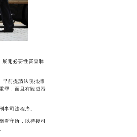
留令，展開必要性審查聽
，早前提請法院批捕
重罪，而且有毀滅證
刑事司法程序。
爾看守所，以待後司
。