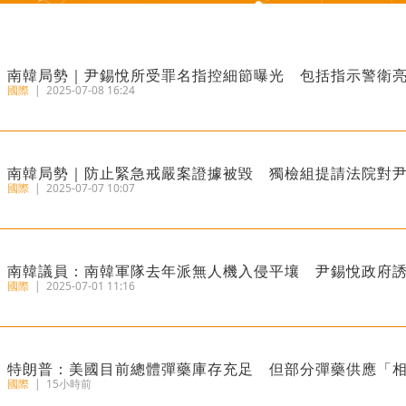
南韓局勢｜尹錫悅所受罪名指控細節曝光 包括指示警衛
國際
|
2025-07-08 16:24
南韓局勢｜防止緊急戒嚴案證據被毀 獨檢組提請法院對
國際
|
2025-07-07 10:07
南韓議員：南韓軍隊去年派無人機入侵平壤 尹錫悅政府
國際
|
2025-07-01 11:16
特朗普：美國目前總體彈藥庫存充足 但部分彈藥供應「
國際
|
15小時前