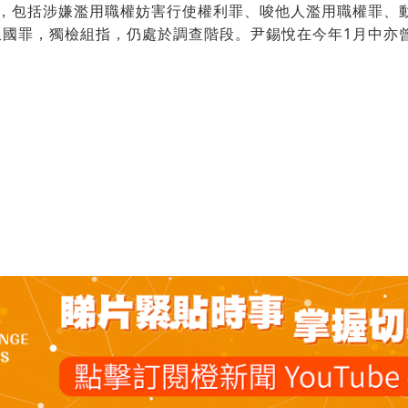
名，包括涉嫌濫用職權妨害行使權利罪、唆他人濫用職權罪、
叛國罪，獨檢組指，仍處於調查階段。尹錫悅在今年1月中亦