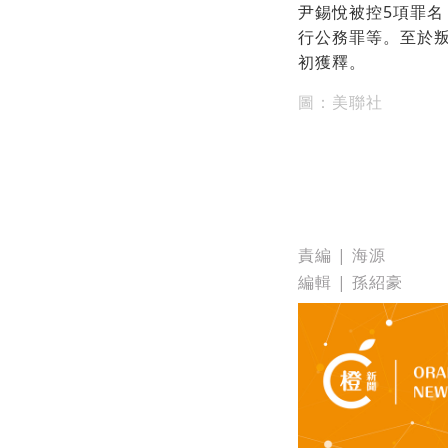
尹錫悅被控5項罪
行公務罪等。至於
初獲釋。
圖：美聯社
責編 | 海源
編輯 | 孫紹豪