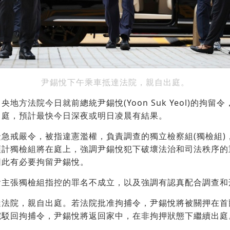
尹錫悅下午乘車抵達法院，親自出庭。
央地方法院今日就前總統尹錫悅(Yoon Suk Yeol)的拘
出庭，預計最快今日深夜或明日凌晨有結果。
急戒嚴令，被指違憲濫權，負責調查的獨立檢察組(獨檢組)
預計獨檢組將在庭上，強調尹錫悅犯下破壞法治和司法秩序的
因此有必要拘留尹錫悅。
會主張獨檢組指控的罪名不成立，以及強調有認真配合調查和
達法院，親自出庭。若法院批准拘捕令，尹錫悅將被關押在首
院駁回拘捕令，尹錫悅將返回家中，在非拘押狀態下繼續出庭