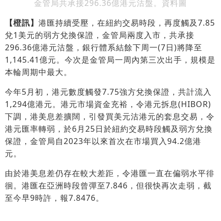
金管局共承接296.36億港元沽盤。資料圖
【橙訊】
港匯持續受壓，在紐約交易時段，再度觸及7.85
兌1美元的弱方兌換保證，金管局兩度入市，共承接
296.36億港元沽盤，銀行體系結餘下周一(7日)將降至
1,145.41億元。今次是金管局一周內第三次出手，規模是
本輪周期中最大。
今年5月初，港元數度觸發7.75強方兌換保證，共計流入
1,294億港元。港元市場資金充裕，令港元拆息(HIBOR)
下調，港美息差擴闊，引發買美元沽港元的套息交易，令
港元匯率轉弱，於6月25日於紐約交易時段觸及弱方兌換
保證，金管局自2023年以來首次在市場買入94.2億港
元。
由於港美息差仍存在較大差距，令港匯一直在偏弱水平徘
徊。港匯在亞洲時段曾彈至7.846，但很快再次走弱，截
至今早9時許，報7.8476。