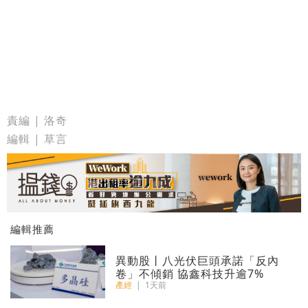
責編 | 洛奇
編輯 | 草言
編輯推薦
異動股丨八光伏巨頭承諾「反內
卷」不傾銷 協鑫科技升逾7%
產經
|
1天前