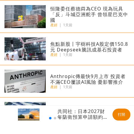
恒隆委任蔡德粦為CEO 現為玩具
「反」斗城亞洲舵手 曾領星巴克中
國
產經
|
1天前
焦點新股丨宇樹科技A股定價150.8
元 Deepseek騰訊成基石投資者
產經
|
1天前
Anthropic傳最快9月上市 投資者
不滿CEO屢談AI風險 憂影響推介
產經
|
1天前
日本4月底斥6.28萬億日圓干預匯
共同社：日本2027財
市 破單日紀錄
打開
年防衛預算申請額約8.
產經
|
1天前
9萬億日元 創歷史新
高