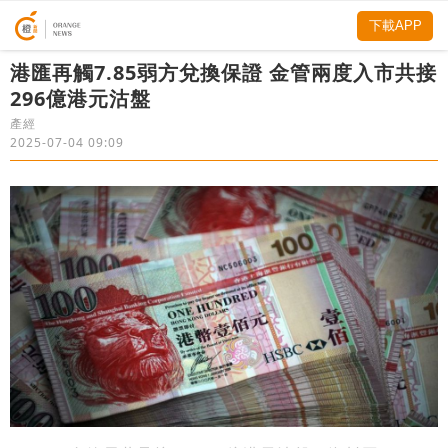
下載APP
港匯再觸7.85弱方兌換保證 金管兩度入市共接
296億港元沽盤
產經
2025-07-04 09:09