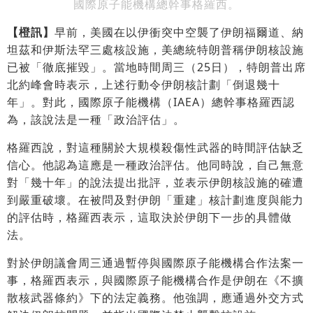
國際原子能機構總幹事格羅西。
【橙訊】
早前，美國在以伊衝突中空襲了伊朗福爾道、納
坦茲和伊斯法罕三處核設施，美總統特朗普稱伊朗核設施
已被「徹底摧毀」。當地時間周三（25日），特朗普出席
北約峰會時表示，上述行動令伊朗核計劃「倒退幾十
年」。對此，國際原子能機構（IAEA）總幹事格羅西認
為，該說法是一種「政治評估」。
格羅西說，對這種關於大規模殺傷性武器的時間評估缺乏
信心。他認為這應是一種政治評估。他同時說，自己無意
對「幾十年」的說法提出批評，並表示伊朗核設施的確遭
到嚴重破壞。在被問及對伊朗「重建」核計劃進度與能力
的評估時，格羅西表示，這取決於伊朗下一步的具體做
法。
對於伊朗議會周三通過暫停與國際原子能機構合作法案一
事，格羅西表示，與國際原子能機構合作是伊朗在《不擴
散核武器條約》下的法定義務。他強調，應通過外交方式