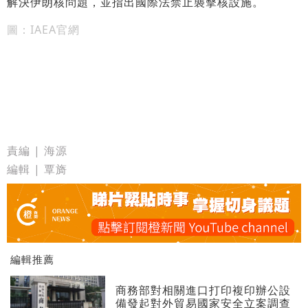
解決伊朗核問題，並指出國際法禁止襲擊核設施。
圖：IAEA官網
責編 | 海源
編輯 | 覃旖
編輯推薦
商務部對相關進口打印複印辦公設
備發起對外貿易國家安全立案調查