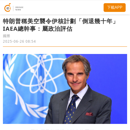
下載APP
特朗普稱美空襲令伊核計劃「倒退幾十年」
IAEA總幹事：屬政治評估
國際
2025-06-26 08:54