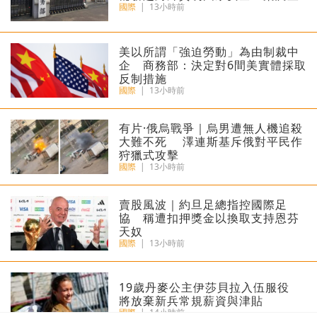
國際
|
13小時前
美以所謂「強迫勞動」為由制裁中
企 商務部：決定對6間美實體採取
反制措施
國際
|
13小時前
​有片·俄烏戰爭｜烏男遭無人機追殺
大難不死 澤連斯基斥俄對平民作
狩獵式攻擊
國際
|
13小時前
賣股風波｜約旦足總指控國際足
協 稱遭扣押獎金以換取支持恩芬
天奴
國際
|
13小時前
​19歲丹麥公主伊莎貝拉入伍服役
將放棄新兵常規薪資與津貼
國際
|
14小時前