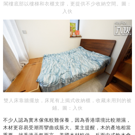
閣樓底部以樓梯和衣櫃支撐，更提供不少收納空間。圖：
入伙
雙人床靠牆擺放，床尾有上揭式收納櫃，收藏未用到的被
鋪。圖：入伙
不少人認為實木傢俬較難保養，因為香港環境比較潮濕，
木材更容易受潮而攣曲或脹大。業主提醒，木的產地相當
重要，就香港天氣而言，美國木材較佳，反而中式軟木會