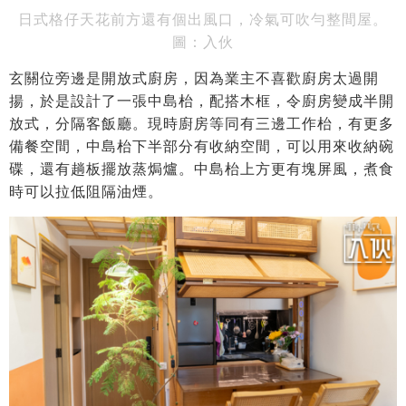
日式格仔天花前方還有個出風口，冷氣可吹勻整間屋。
圖：入伙
玄關位旁邊是開放式廚房，因為業主不喜歡廚房太過開
揚，於是設計了一張中島枱，配搭木框，令廚房變成半開
放式，分隔客飯廳。現時廚房等同有三邊工作枱，有更多
備餐空間，中島枱下半部分有收納空間，可以用來收納碗
碟，還有趟板擺放蒸焗爐。中島枱上方更有塊屏風，煮食
時可以拉低阻隔油煙。