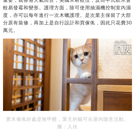
較易發霉和變形。護理方面，除可使用抽濕機控制室內濕
度，亦可以每年進行一次木蠟護理。是次業主保留了大部
分原有裝修，再加上是自行設計和買傢俬，因此只花費30
萬元。
實木傢俬好處是無甲醛，業主的貓可在屋內隨意活動
。
圖：入伙