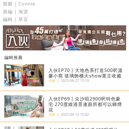
製圖 | Connie
責編 | 海源
編輯 | 草言
編輯推薦
入伙EP70丨大地色系打造500呎溫
馨小窩 玻璃飾櫃大show業主收藏
入伙
|
2025-06-27 15:19
入伙EP69丨尖沙咀2900呎特色豪
宅 270度維港景連廁所都可以睇煙
花
入伙
|
2025-06-13 15:42