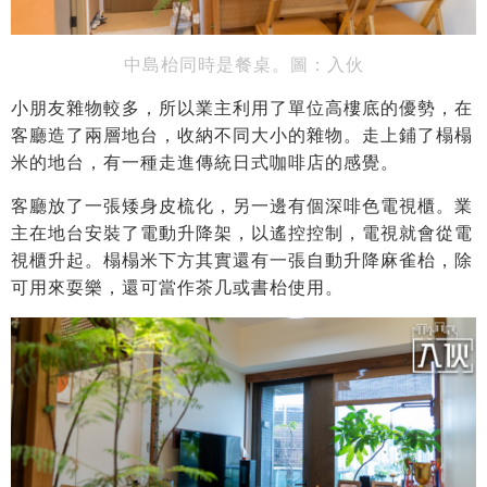
中島枱同時是餐桌。圖：入伙
小朋友雜物較多，所以業主利用了單位高樓底的優勢，在
客廳造了兩層地台，收納不同大小的雜物。走上鋪了榻榻
米的地台，有一種走進傳統日式咖啡店的感覺。
客廳放了一張矮身皮梳化，另一邊有個深啡色電視櫃。業
主在地台安裝了電動升降架，以遙控控制，電視就會從電
視櫃升起。榻榻米下方其實還有一張自動升降麻雀枱，除
可用來耍樂，還可當作茶几或書枱使用。