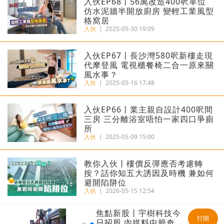
入伙EP68丨56萬改造400呎單位
仿水泥牆半開放廚房 變輕工業風型
格窩居
入伙
|
2025-05-30 19:09
入伙EP67丨長沙灣580呎新樓走現
代摩登風 電視櫃餐椅二合一原來關
風水事？
入伙
|
2025-05-16 17:48
入伙EP66丨業主親自設計400呎間
三房 三分離浴室唔怕一家四口爭廁
所
入伙
|
2025-05-09 15:00
教你入伙丨樓價反彈應否考慮轉
按？話你知五大誘因及時機 兼如何
避開陷阱位
入伙
|
2026-05-15 12:54
焦點新股丨宇樹科技今
打開
日招股 內媒料中籤奇