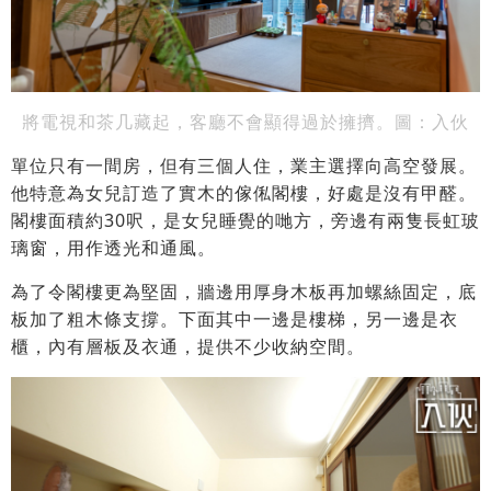
將電視和茶几藏起，客廳不會顯得過於擁擠。圖：入伙
單位只有一間房，但有三個人住，業主選擇向高空發展。
他特意為女兒訂造了實木的傢俬閣樓，好處是沒有甲醛。
閣樓面積約30呎，是女兒睡覺的哋方，旁邊有兩隻長虹玻
璃窗，用作透光和通風。
為了令閣樓更為堅固，牆邊用厚身木板再加螺絲固定，底
板加了粗木條支撐。下面其中一邊是樓梯，另一邊是衣
櫃，內有層板及衣通，提供不少收納空間。