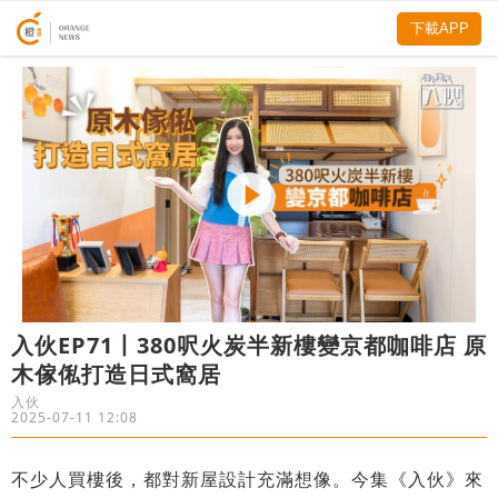
下載APP
入伙EP71丨380呎火炭半新樓變京都咖啡店 原
木傢俬打造日式窩居
入伙
2025-07-11 12:08
不少人買樓後，都對新屋設計充滿想像。今集《入伙》來