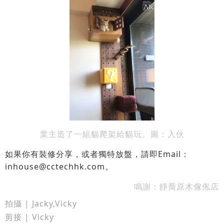
業主造了一組貓爬架給貓玩
。
圖：入伙
如果你有裝修分享，或者獨特放盤，請即Email：
inhouse@cctechhk.com
。
鳴謝：
靜喬原木傢俬店
拍攝 | Jacky,Vicky
剪接 | Vicky