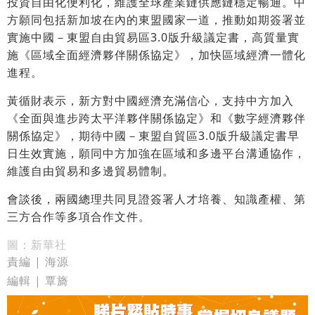
投資自由化便利化，維護全球產業鏈供應鏈穩定暢通。中
方願同包括新加坡在內的東盟國家一道，推動如期簽署並
實施中國－東盟自由貿易區3.0版升級議定書，高質量實
施《區域全面經濟夥伴關係協定》，加快區域經濟一體化
進程。
黃循財表示，新方對中國經濟充滿信心，支持中方加入
《全面與進步跨太平洋夥伴關係協定》和《數字經濟夥伴
關係協定》，期待中國－東盟自貿區3.0版升級議定書早
日生效實施，願同中方加強在區域和多邊平台溝通協作，
維護自由貿易和多邊貿易體制。
會談後，兩國總理共同見證簽署人才培養、知識產權、第
三方合作等多項合作文件。
圖：新華社
責編 | 海源
編輯 | 覃旖