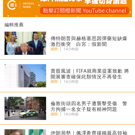
編輯推薦
傳特朗普與赫格塞思因彈藥短缺爆
激烈衝突 白宮：假新聞
國際
|
14小時前
​賣股風波｜FIFA就商業提案致歉 將
開展審查確保此類情況不再發生
國際
|
14小時前
倫敦街頭四名男子遭襲擊受傷 警
方拘捕一名女子疑有精神問題
國際
|
14小時前
​伊朗局勢｜佩澤希齊揚稱最高領袖