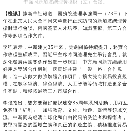
李強同新加坡總理黃循財（左）會談。
【橙訊】
據新華社報道，國務院總理李強周一（23日）下
午在北京人民大會堂同來華進行正式訪問的新加坡總理黃
循財舉行會談。兩國簽署人才培養、知識產權、第三方合
作等多項合作文件。
李強表示，中新建交35年來，雙邊關係持續提升，務實合
作收穫豐碩成果。習近平主席將同總理先生舉行會見，就
深化發展兩國關係作出進一步規劃。中方願同新方繼續用
好用足雙邊合作機制，落實好共建「一帶一路」合作規
劃，進一步做大做強旗艦合作項目，擴大雙向貿易投資規
模，在數字經濟、綠色經濟、人工智能等領域打造更多合
作亮點，積極拓展第三方市場合作。
李強指出，雙方要辦好慶祝建交35周年系列活動，用好互
免簽證「紅利」，加強教育、文化、旅遊、媒體等領域交
流。中新同為經濟全球化和自由貿易的受益者和捍衛者，
要堅持開放的區域主義和真正的多邊主義，積極推進貿易