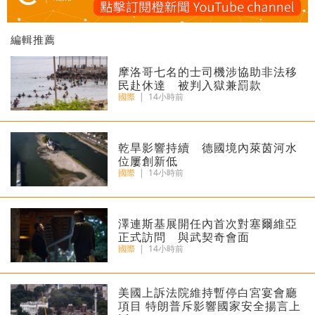
編輯推薦
摩洛哥七名的士司機涉協助非法移
民赴休達 被判入獄兼罰款
國際
|
14小時前
乾旱影響持續 德國境內萊茵河水
位屢創新低
國際
|
14小時前
澤連斯基展開任內首次對塞爾維亞
正式訪問 與武契奇會面
國際
|
14小時前
美國上訴法院維持暫停白宮宴會廳
項目 特朗普斥影響國家安全揚言上