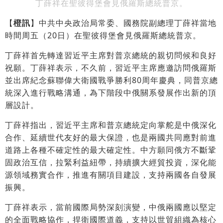
丁薛祥在聖彼得堡會見俄羅斯總統普京。
【
橙訊
】中共中央政治局常委、國務院副總理丁薛祥當地
時間周五（20日）在聖彼得堡會見俄羅斯總統普京。
丁薛祥首先轉達習近平主席對普京總統的親切問候和良好
祝願。丁薛祥表示，不久前，習近平主席應邀訪問俄羅斯
並出席紀念蘇聯偉大衛國戰爭勝利80周年慶典，同普京總
統深入進行戰略溝通，為下階段中俄關系發展作出新的頂
層設計。
丁薛祥指出，習近平主席和普京總統定向掌舵是中俄深化
合作、延續世代友好的最大保證，也是兩國共同應對前進
道路上各種不確定性的最大確定性。中方願同俄方不斷鞏
固政治互信，拉緊利益紐帶，持續擴大經貿投資，深化能
源領域務實合作，推進有關項目建設，支持兩國各自發展
振興。
丁薛祥表示，當前國際局勢深刻演變，中俄兩國應以堅定
的全面戰略協作，捍衛國際道義，支持以世貿組織為核心