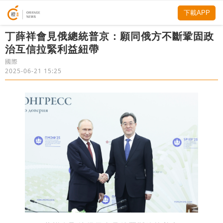
下載APP
丁薛祥會見俄總統普京：願同俄方不斷鞏固政
治互信拉緊利益紐帶
國際
2025-06-21 15:25