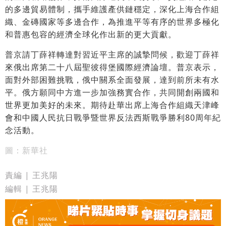
的多邊貿易體制，攜手維護產供鏈穩定，深化上海合作組
織、金磚國家等多邊合作，為推進平等有序的世界多極化
和普惠包容的經濟全球化作出新的更大貢獻。
普京請丁薛祥轉達對習近平主席的誠摯問候，歡迎丁薛祥
來俄出席第二十八屆聖彼得堡國際經濟論壇。普京表示，
面對外部困難挑戰，俄中關系全面發展，達到前所未有水
平。俄方願同中方進一步加強務實合作，共同開創兩國和
世界更加美好的未來。期待赴華出席上海合作組織天津峰
會和中國人民抗日戰爭暨世界反法西斯戰爭勝利80周年紀
念活動。
圖：新華社
責編 | 王兆陽
編輯 | 王兆陽