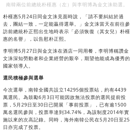
南韓兩位前總統朴槿惠（左）與李明博為金文洙助選。
朴槿惠5月24日同金文洙見面時說，「請不要糾結於過
去，團結一致，一定能贏得選舉。」金文洙當天在前往參
訪前總統朴正熙出生地時表示「必須恢復（其女兒）朴槿
惠的名譽」，以告慰朴正熙。
李明博5月27日與金文洙在酒店一同用餐，李明博稱讚金
文洙深知勞動者和企業經營的艱辛，期望他能成為優秀的
國家領導人。
選民積極參與選舉
今次選舉，南韓全國共設立14295個投票站，約有4439
萬選民。為鼓勵6月3日可能因故無法投票的選民提前投
票，5月29日至30日已開展「事前投票」，已有逾1500
萬名選民參與，投票率達到34.74%，為該制度2014年實
施以來的次高記錄。同時，海外南韓公民在5月20日至25
日亦完成了投票。