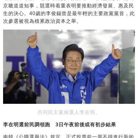
京畿道道知事，競選時着重表明要推動經濟發展、惠及民
生的決心。40歲的李俊錫曾是最年輕的主要政黨黨首，此
次參選被視為積累政治資本之舉。
共同民主黨候選人李在明。
李在明選前民調領跑 3日午夜前後或有初步結果
南韓《公職選舉法》規定，正式投票前一周不得進行新的