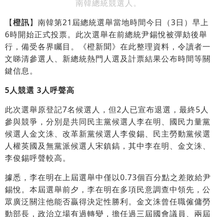
南韓總統競選人。
【
橙訊
】南韓第21屆總統選舉當地時間今日（3日）早上
6時開始正式投票。此次選舉在前總統尹錫悅被彈劾後舉
行，備受各界矚目。《橙新聞》在此整理資料，令讀者一
文睇清參選人、新總統熱門人選及計票結果公布時間等關
鍵信息。
5人競選 3人呼聲高
此次選舉原登記7名候選人，但2人已宣布退選，最終5人
參與競爭，分別是共同民主黨候選人李在明、國民力量黨
候選人金文洙、改革新黨候選人李俊錫、民主勞動黨候選
人權英國及無黨派候選人宋鎮鎬，其中李在明、金文洙、
李俊錫呼聲較高。
據悉，李在明在上屆選舉中僅以0.73個百分點之差敗給尹
錫悅。本屆選舉前夕，李在明在多項民意調查中領先，公
眾廣泛關注他能否贏得決定性勝利。金文洙曾任職僱傭勞
動部長，政治立場有過轉變，擔任過三屆國會議員、兩屆