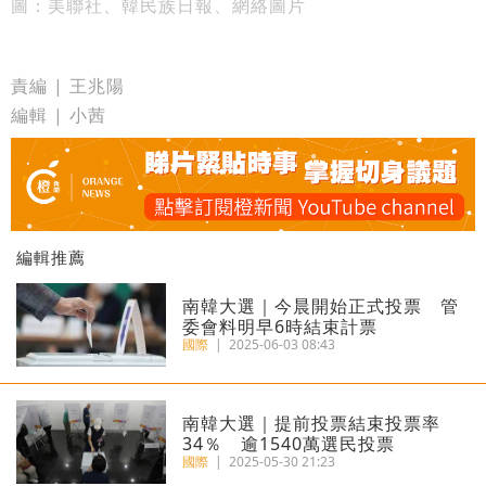
圖：美聯社、韓民族日報、網絡圖片
責編 | 王兆陽
編輯 | 小茜
編輯推薦
南韓大選｜今晨開始正式投票 管
委會料明早6時結束計票
國際
|
2025-06-03 08:43
南韓大選｜提前投票結束投票率
34％ 逾1540萬選民投票
國際
|
2025-05-30 21:23