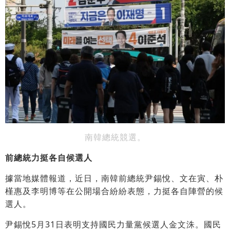
南韓總統競選。
前總統力挺各自候選人
據當地媒體報道，近日，南韓前總統尹錫悅、文在寅、朴
槿惠及李明博等在公開場合紛紛表態，力挺各自陣營的候
選人。
尹錫悅5月31日表明支持國民力量黨候選人金文洙。國民