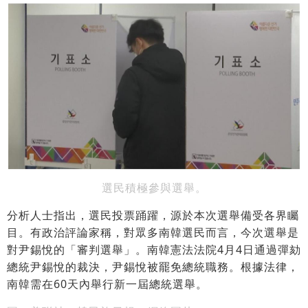
選民積極參與選舉。
分析人士指出，選民投票踊躍，源於本次選舉備受各界矚
目。有政治評論家稱，對眾多南韓選民而言，今次選舉是
對尹錫悅的「審判選舉」。南韓憲法法院4月4日通過彈劾
總統尹錫悅的裁決，尹錫悅被罷免總統職務。根據法律，
南韓需在60天內舉行新一屆總統選舉。