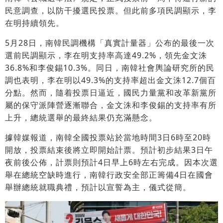
民意調查，以防干擾選民投票。但此前多項民調顯示，李
在明持續領先。
5月28日，南韓民調機構「真實計量器」公布的最後一次
選前民調顯示，李在明支持率高達49.2%，領先金文洙
36.8%和李俊錫10.3%。同日，南韓社會輿論研究所的民
調也表明，李在明以49.3%的支持率超出金文洙12.7個百
分點。然而，隨着投票日逼近，國民力量黨和改革新黨所
屬的保守派陣營逐漸聯合，金文洙和李俊錫的支持率有所
上升，總統選舉的最終結果仍充滿懸念。
據韓媒報道，南韓全國投票站於當地時間3日6時至20時
開放，投票結束後將立即開始計票。預計初步結果3日午
夜前後公佈，計票則預計4日早上6時左右完成。因本次選
舉在總統空缺時進行，南韓行政安全部正籌備4日在國會
舉辦總統就職典禮，預計以宣誓為主，儀式從簡。