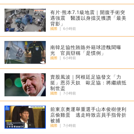
有片·熊本7.1級地震｜開腹手術突
遇強震 醫護以身擋災獲讚「最美
背影」
國際
|
6小時前
南韓足協性賄賂外籍球證醜聞曝
光 官員辯稱「是慣例」
國際
|
6小時前
​賣股風波｜阿根廷足協發文「力
挺」恩芬天奴 歐足協：將繼續抵
制世盃
國際
|
7小時前
​前東京奧運舉重選手山本俊樹便利
店偷雞蛋 逃走時致店員手指骨折
被捕
國際
|
7小時前