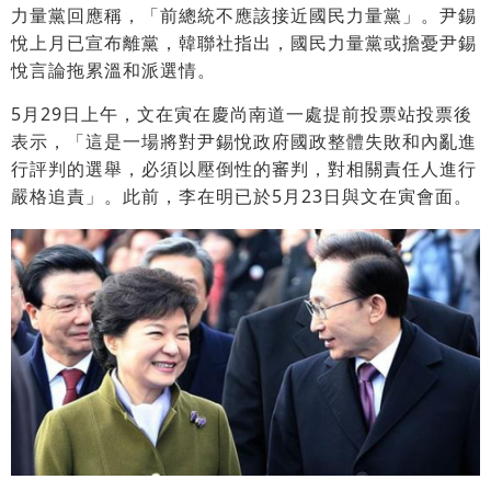
力量黨回應稱，「前總統不應該接近國民力量黨」。尹錫
悅上月已宣布離黨，韓聯社指出，國民力量黨或擔憂尹錫
悅言論拖累溫和派選情。
5月29日上午，文在寅在慶尚南道一處提前投票站投票後
表示，「這是一場將對尹錫悅政府國政整體失敗和內亂進
行評判的選舉，必須以壓倒性的審判，對相關責任人進行
嚴格追責」。此前，李在明已於5月23日與文在寅會面。