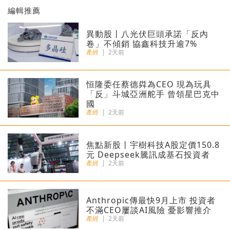
編輯推薦
異動股丨八光伏巨頭承諾「反內
卷」不傾銷 協鑫科技升逾7%
產經
|
2天前
恒隆委任蔡德粦為CEO 現為玩具
「反」斗城亞洲舵手 曾領星巴克中
國
產經
|
2天前
焦點新股丨宇樹科技A股定價150.8
元 Deepseek騰訊成基石投資者
產經
|
2天前
Anthropic傳最快9月上市 投資者
不滿CEO屢談AI風險 憂影響推介
產經
|
2天前