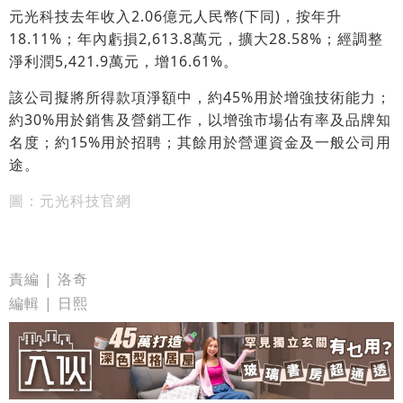
元光科技去年收入2.06億元人民幣(下同)，按年升
18.11%；年內虧損2,613.8萬元，擴大28.58%；經調整
淨利潤5,421.9萬元，增16.61%。
該公司擬將所得款項淨額中，約45%用於增強技術能力；
約30%用於銷售及營銷工作，以增強市場佔有率及品牌知
名度；約15%用於招聘；其餘用於營運資金及一般公司用
途。
圖：元光科技官網
責編 | 洛奇
編輯 | 日熙