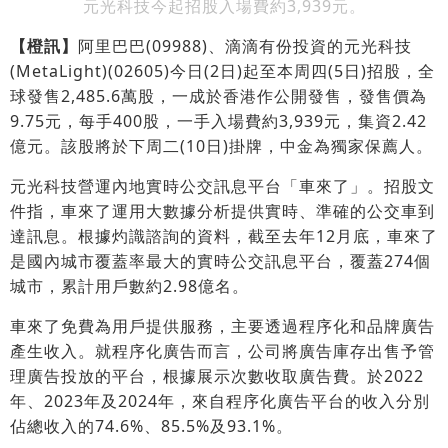
元光科技今起招股入場費約3,939元。
【橙訊】
阿里巴巴(09988)、滴滴有份投資的元光科技
(MetaLight)(02605)今日(2日)起至本周四(5日)招股，全
球發售2,485.6萬股，一成於香港作公開發售，發售價為
9.75元，每手400股，一手入場費約3,939元，集資2.42
億元。該股將於下周二(10日)掛牌，中金為獨家保薦人。
元光科技營運內地實時公交訊息平台「車來了」。招股文
件指，車來了運用大數據分析提供實時、準確的公交車到
達訊息。根據灼識諮詢的資料，截至去年12月底，車來了
是國內城市覆蓋率最大的實時公交訊息平台，覆蓋274個
城市，累計用戶數約2.98億名。
車來了免費為用戶提供服務，主要透過程序化和品牌廣告
產生收入。就程序化廣告而言，公司將廣告庫存出售予管
理廣告投放的平台，根據展示次數收取廣告費。於2022
年、2023年及2024年，來自程序化廣告平台的收入分別
佔總收入的74.6%、85.5%及93.1%。