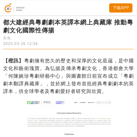
下載APP
都大建經典粵劇劇本英譯本網上典藏庫 推動粵
劇文化國際性傳揚
文化
2025-03-26 12:36
【橙訊】
粵劇擁有悠久的歷史和深厚的文化底蘊，是中國
文化和藝術瑰寶。為弘揚及傳承粵劇文化，香港都會大學
「何陳婉珍粵劇研藝中心」與圖書館日前宣布成立「粵劇
劇本翻譯典藏庫」，並於網上發布首批經典粵劇劇本的英
譯本，供全球學者及粵劇愛好者研究與欣賞。