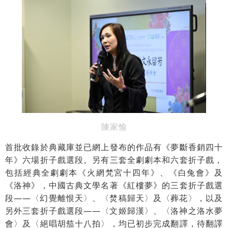
陳家愉
首批收錄於典藏庫並已網上發布的作品有《夢斷香銷四十
年》六場折子戲選段。另有三套全劇劇本和六套折子戲，
包括經典全劇劇本《火網梵宮十四年》、《白兔會》及
《洛神》，中國古典文學名著《紅樓夢》的三套折子戲選
段——〈幻覺離恨天〉、〈焚稿歸天〉及〈葬花〉，以及
另外三套折子戲選段——〈文姬歸漢〉、〈洛神之洛水夢
會〉及〈絕唱胡笳十八拍〉，均已初步完成翻譯，待翻譯