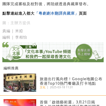
團隊完成審核及校對後，將陸續透過典藏庫發布。
點擊連結進入都大
「粵劇劇本翻譯典藏庫」
頁面
圖：主辦方提供
責編 | 米婭
編輯 | 李相怡
編輯推薦
旅遊出行風向標！Google地圖公布
香港Top10熱門餐廳及打卡地點
文化
|
2025-03-18 11:31
首個「啟德藝術週」3月21日揭