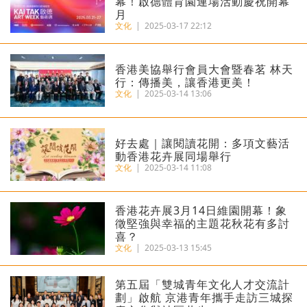
幕！啟德體育園連場活動慶祝開幕
月
文化
|
2025-03-17 22:12
香港美協舉行會員大會暨春茗 林天
行：傳播美，讓香港更美！
文化
|
2025-03-14 13:06
好去處｜讓閱讀花開：多項文藝活
動香港花卉展同場舉行
文化
|
2025-03-14 11:08
香港花卉展3月14日維園開幕！象
徵堅強與幸福的主題花秋花有多討
喜？
文化
|
2025-03-13 15:45
第五屆「雙城青年文化人才交流計
劃」啟航 京港青年攜手走訪三城探