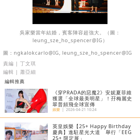
吳家樂當年結婚，賓客陣容超強大。（圖：
leung_sze_ho_spencer@IG
）
圖：
ngkalokcarlo
@
IG,
leung_sze_ho_spencer@IG
責編 | 丁文琪
編輯 | 蕭亞細
編輯推薦
《穿PRADA的惡魔2》安妮夏菲維
獲選「全球最美明星」！孖梅麗史
翠普頻飛全球宣傳
娛樂
|
2026-04-21 10:24
英皇娛樂【25+ Happy Birthday
慶典】進駐星光大道 舉行「EEG
25+ 限定展」