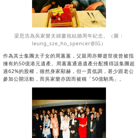
梁思浩為
吳家樂夫婦慶祝結婚周年紀念。（圖：
leung_sze_ho_spencer@IG）
作為其士集團太子女的周蕙蕙，父親周亦卿逝世後曾被指
擁有約50億港元遺產。周蕙蕙通過遺產分配獲得該集團超
過62%的股權，雖然身家顯赫，但一貫低調，甚少跟老公
參加公開活動，而吳家樂亦因而被稱「50億駙馬」。