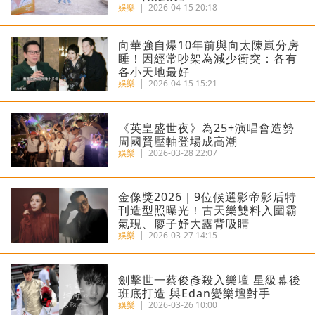
娛樂
|
2026-04-15 20:18
向華強自爆10年前與向太陳嵐分房
睡！因經常吵架為減少衝突：各有
各小天地最好
娛樂
|
2026-04-15 15:21
《英皇盛世夜》為25+演唱會造勢
周國賢壓軸登場成高潮
娛樂
|
2026-03-28 22:07
金像獎2026｜9位候選影帝影后特
刊造型照曝光！古天樂雙料入圍霸
氣現、廖子妤大露背吸睛
娛樂
|
2026-03-27 14:15
劍擊世一蔡俊彥殺入樂壇 星級幕後
班底打造 與Edan變樂壇對手
娛樂
|
2026-03-26 10:00