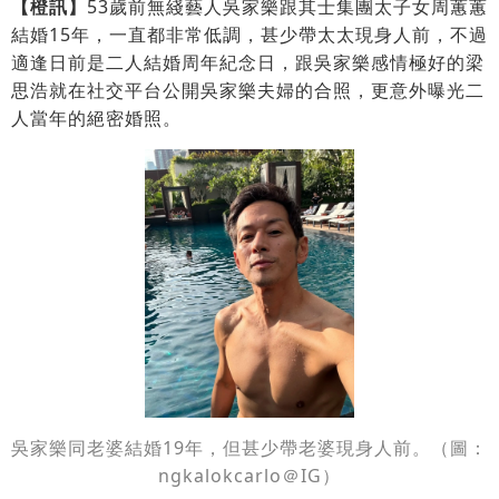
【橙訊】
53歲前無綫藝人吳家樂跟其士集團太子女周蕙蕙
結婚15年，一直都非常低調，甚少帶太太現身人前，不過
適逢日前是二人結婚周年紀念日，跟吳家樂感情極好的梁
思浩就在社交平台公開吳家樂夫婦的合照，更意外曝光二
人當年的絕密婚照。
吳家樂同老婆結婚19年，但甚少帶老婆現身人前。（圖：
ngkalokcarlo
＠IG）