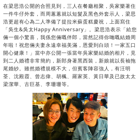
在梁思浩公開的合照見到，三人在餐廳相聚，吳家樂著住
一件牛仔外套，而周蕙蕙就以短髮及黑色外套示人，梁思
浩更超有心為二人準備了提拉米蘇蛋糕慶祝，上面寫住
「吳生&吳太Happy Anniversary」。梁思浩表示「給您
倆一個小驚喜，我係您倆嘅伴郎，當然記得你哋嘅結婚周
年啦！祝您倆夫妻永遠幸福美滿，恩愛到白頭！一家五口
開心健康！」當中亦公開一張當年吳家樂結婚的相片，見
到二人婚禮非常簡約，新郎身著黑西裝，新娘就以長袖拖
尾婚紗。雖然婚禮規模不大，但賓客陣容強人，有汪明
荃、沈殿霞、曾志偉、胡楓、羅家英、黃日華及已故太太
梁潔華、古巨基、李珊珊等。