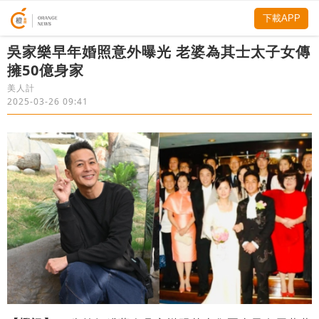
下載APP
吳家樂早年婚照意外曝光 老婆為其士太子女傳
擁50億身家
美人計
2025-03-26 09:41