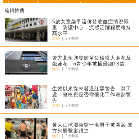
編輯推薦
5歲女童染甲流併發敗血症情況嚴
重 防護中心：流感活躍程度維持
高水平
港聞
|
2小時前
警方北角興發街單位檢獲大麻花及
鐵蓮花 6青少年被捕最細13歲
港聞
|
2小時前
生效以來從未發過紅黑警告 勞工
處：會檢視是否需優化工作暑熱警
告
港聞
|
3小時前
黃大山球場衝突一名男子被圍毆 警
方列襲擊案跟進
港聞
|
3小時前