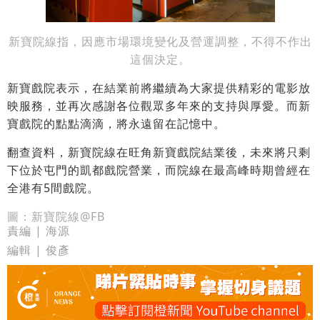
新寶院線指，因應市場環境變化及營運調整，不得不作出
這個決定。
新寶戲院表示，在結業前將繼續為大家提供精彩的電影放
映服務，並再次感謝各位觀眾多年來的支持與厚愛。而新
寶戲院的點點滴滴，將永遠留在記憶中。
翻查資料，新寶院線在旺角新寶戲院結業後，未來將只剩
下位於屯門的凱都戲院營業，而院線在最高峰時期曾經在
全港有5間戲院。
圖：新寶院線@FB
責編 | 海源
編輯 | 俊彥