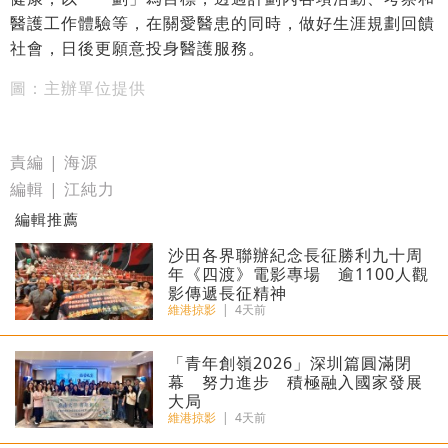
醫護工作體驗等，在關愛醫患的同時，做好生涯規劃回饋
社會，日後更願意投身醫護服務。
圖：主辦單位提供
責編 | 海源
編輯 | 江純力
編輯推薦
沙田各界聯辦紀念長征勝利九十周
年《四渡》電影專場 逾1100人觀
影傳遞長征精神
維港掠影
|
4天前
「青年創嶺2026」深圳篇圓滿閉
幕 努力進步 積極融入國家發展
大局
維港掠影
|
4天前