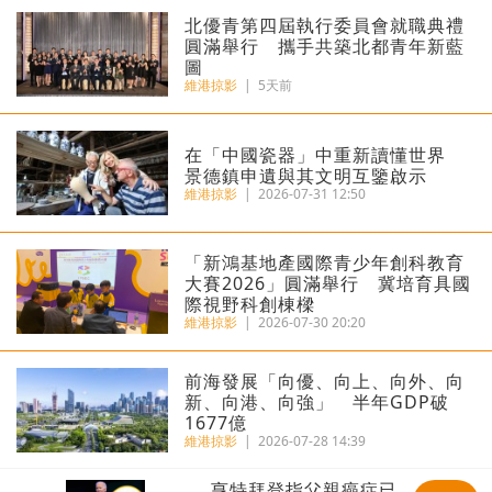
北優青第四屆執行委員會就職典禮
圓滿舉行 攜手共築北都青年新藍
圖
維港掠影
|
5天前
在「中國瓷器」中重新讀懂世界
景德鎮申遺與其文明互鑒啟示
維港掠影
|
2026-07-31 12:50
「新鴻基地產國際青少年創科教育
大賽2026」圓滿舉行 冀培育具國
際視野科創棟樑
維港掠影
|
2026-07-30 20:20
前海發展「向優、向上、向外、向
新、向港、向強」 半年GDP破
1677億
維港掠影
|
2026-07-28 14:39
亨特拜登指父親癌症已