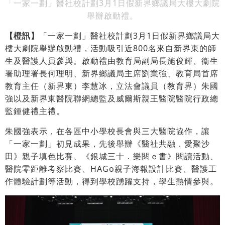
「一家一劃」醫社校計劃3月1日假新界鄉議局大樓大劇院
舉辦啟動禮。
【橙訊】
「一家一劃」醫社校計劃3月1日假新界鄉議局大
樓大劇院舉辦啟動禮，活動吸引近800名來自新界東的師
生及醫護人員參與。啟動禮由教育局副局長施俊輝、衞生
署助理署長何理明、新界鄉議局主席劉業強、教育局首席
教育主任（新界東）李慧冰，立法會議員（教育界）朱國
強以及新界東醫院聯網總監及威爾斯親王醫院醫院行政總
監鍾健禮主禮。
朱國強表示，在各區中小學校長會與三大醫院協作，讓
「一家一劃」初見成果，先後舉辦《醫社共融．愛聚沙
田》親子填色比賽、《銀城三十．樂閱ｅ書》閱讀活動、
醫院零距離考察比賽、HAGo親子海報設計比賽、醫護工
作體驗計劃等活動，得到學校踴躍支持，學生熱情參與。