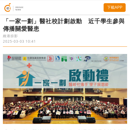
下載APP
「一家一劃」醫社校計劃啟動 近千學生參與
傳播關愛醫患
維港掠影
2025-03-03 10:41