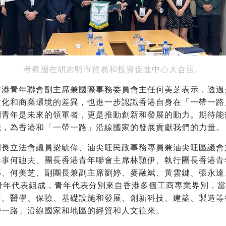
考察團在胡志明市貿易和投資促進中心大合照。
香港青年聯會副主席兼國際事務委員會主任何美芝表示，透過
文化和商業環境的差異，也進一步認識香港自身在「一帶一路
到青年是未來的領軍者，更是推動創新和發展的動力。期待能
機，為香港和「一帶一路」沿線國家的發展貢獻我們的力量。
團長立法會議員梁毓偉、油尖旺民政事務專員兼油尖旺區議會
參事何廸夫、團長香港青年聯會主席林顥伊、執行團長香港青
邦、何美芝、副團長兼副主席劉婷、麥融斌、黃雲鍵、張永達
位青年代表組成，青年代表分別來自香港多個工商專業界別，
務、醫學、保險、基礎設施和發展、創新科技、建築、製造等
帶一路」沿線國家和地區的經貿和人文往來。