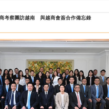
商考察團訪越南 與越商會簽合作備忘錄