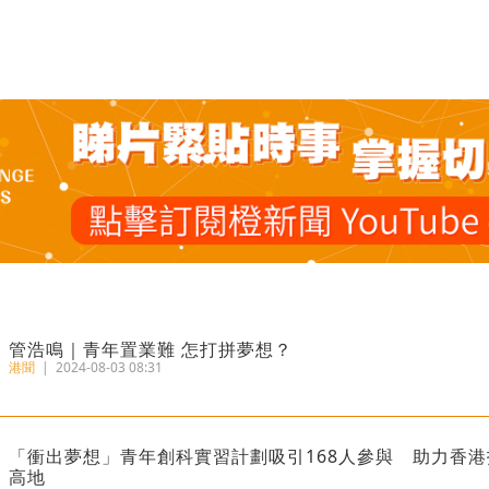
管浩鳴｜青年置業難 怎打拼夢想？
港聞
|
2024-08-03 08:31
「衝出夢想」青年創科實習計劃吸引168人參與 助力香
高地