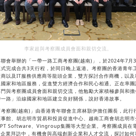
李家超與考察團成員會面和親切交流。
聯會舉辦的「一帶一路工商考察團(越南)」，於2024年7月
正式完成合共3天行程，於同日晚上返港。考察團的香港青年
商以及IT服務供應商等龍頭企業，雙方探討合作商機，以及
線國家和地區服務，促進雙方經濟合作和民心相通。正在率團
專門與考察團成員會面和親切交流，他勉勵大家積極參與和擔
帶一路」沿線國家和地區建立良好關係，說好香港故事。
考察團(越南)」由香港青年聯會主席林顥伊擔任團長，此行
領事館、胡志明市貿易和投資促進中心、越南工商會胡志明市
PT Software、Vingroup集團等大型企業。考察團成
的企業拜訪中，有機會與高端創新企業和人才交流，探討如何