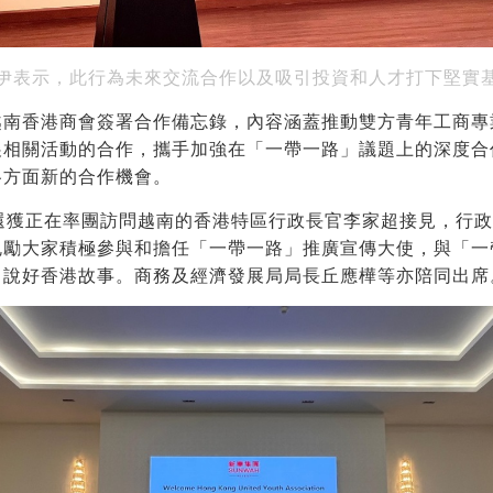
伊表示，此行
為未來交流合作以及吸引投資和人才打下堅實
越南香港商會簽署合作備忘錄，內容涵蓋推動雙方青年工商專
展相關活動的合作，攜手加強在「一帶一路」議題上的深度合
各方面新的合作機會。
，還獲正在率團訪問越南的香港特區行政長官李家超接見，行
勉勵大家積極參與和擔任「一帶一路」推廣宣傳大使，與「一
，說好香港故事。商務及經濟發展局局長丘應樺等亦陪同出席