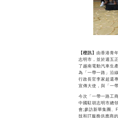
【橙訊】
由香港青年
志明市，並於週五
了越南電動汽車生產
為「一帶一路」沿
行政長官李家超還
宣傳大使，與「一
今次「一帶一路工商
中國駐胡志明市總
會;參訪新華集團、F
技和IT服務供應商