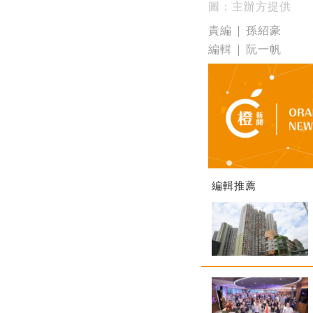
圖：主辦方提供
責編 | 孫紹豪
編輯 | 阮一帆
編輯推薦