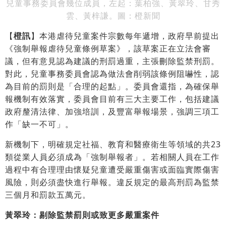
兒童事務委員會幾位成員，左起：葉柏強、黃翠玲、甘秀
雲、黃梓謙。圖：橙新聞
【
橙訊
】本港虐待兒童案件宗數每年遞增，政府早前提出
《強制舉報虐待兒童條例草案》，該草案正在立法會審
議，但有意見認為建議的刑罰過重，主張刪除監禁刑罰。
對此，兒童事務委員會認為做法會削弱該條例阻嚇性，認
為目前的罰則是「合理的起點」。委員會還指，為確保舉
報機制有效落實，委員會目前有三大主要工作，包括建議
政府釐清法律、加強培訓，及豐富舉報場景，強調三項工
作「缺一不可」。
新機制下，明確規定社福、教育和醫療衛生等領域的共23
類從業人員必須成為「強制舉報者」。若相關人員在工作
過程中有合理理由懷疑兒童遭受嚴重傷害或面臨實際傷害
風險，則必須盡快進行舉報。違反規定的最高刑罰為監禁
三個月和罰款五萬元。
黃翠玲：剔除監禁罰則或致更多嚴重案件