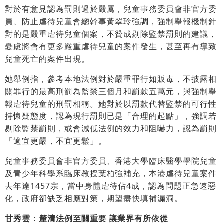
對於有意見認為罰則過於嚴厲，兒童事務委員會非官方委
員、防止虐待兒童會總幹事黃翠玲強調，強制舉報機制針
對的是嚴重虐待兒童個案，不贊成剔除監禁罰則的建議，
憂慮將會有更多嚴重虐待兒童的案件發生，甚至再有導致
兒童死亡的案件出現。
她舉例指，參考本地法例對於嚴重罪行如販毒，不披露相
關罪行的最高刑罰為監禁三個月和罰款五萬元，與強制舉
報虐待兒童的刑罰相稱。她對於以罰款代替監禁的可行性
持懷疑態度，認為現行罰則已是「合理的起點」，強調若
剔除監禁罰則，或會減低法例的效力和阻嚇力，認為罰則
「適宜更嚴，不宜更鬆」。
兒童事務委員會非官方委員、香港大學臨床醫學學院兒童
及青少年科學系臨床教授葉柏強補充，本港虐待兒童案件
去年達1457宗，當中身體虐待佔4成，認為問題正急速惡
化，政府卻缺乏相應對策，期望盡快填補漏洞。
甘秀雲：釐清法例至關重要 讓業界有所依從