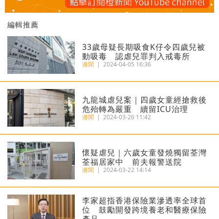
編輯推薦
33歲母疑長期吸食K仔令四歲兒被
動吸毒 認虐兒罪判入戒毒所
港聞
|
2024-04-05 16:36
九龍城虐兒案｜四歲女童經搶救後
危殆轉為嚴重 續留ICU治理
港聞
|
2024-03-26 11:42
懷疑虐兒｜六歲女童發燒獨留荃灣
荃福居家中 前夫報警送院
港聞
|
2024-03-22 14:14
李家超指香港保險業滲透率全球首
位 鼓勵開發跨境養老和醫療保險