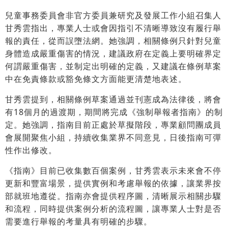
兒童事務委員會非官方委員兼研究及發展工作小組召集人
甘秀雲指出，專業人士或會因指引不清晰導致沒有履行舉
報的責任，從而誤墮法網。她強調，相關條例只針對兒童
身體造成嚴重傷害的情況，建議政府在定義上要明確界定
何謂嚴重傷害，並制定出明確的定義，又建議在條例草案
中在免責條款或豁免條文方面能更清楚地表述。
甘秀雲提到，相關條例草案通過並刊憲成為法律後，將會
有18個月的過渡期，期間將完成《強制舉報者指南》的制
定。她強調，指南目前正處於草擬階段，專業顧問團成員
會展開聚焦小組，持續收集業界不同意見，日後指南可彈
性作出修改。
《指南》目前已收集數百個案例，甘秀雲表示未來會不停
更新和豐富場景，提供實例和考慮舉報的依據，讓業界按
部就班地遵從。指南亦會提供程序圖，清晰展示相關步驟
和流程，同時提供案例分析的流程圖，讓專業人士對是否
需要進行舉報的考量具有明確的步驟。