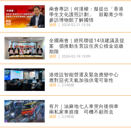
兩會專訪｜何漢權：擬提出「香港
學生文化護照計劃」 鼓勵青少年
參訪博物館了解國情
港聞
|
2024-02-21 15:34
全國兩會｜經民聯提14項建議及提
案 倡推動生育設住房公積金追繳
期限
港聞
|
2024-02-19 19:09
港燈設智能營運及緊急應變中心
應對惡劣天氣加強供電可靠性
港聞
|
2小時前
有片｜油麻地七人車突向後倒車
兩私家車捱撞 司機不顧而去
港聞
|
2小時前