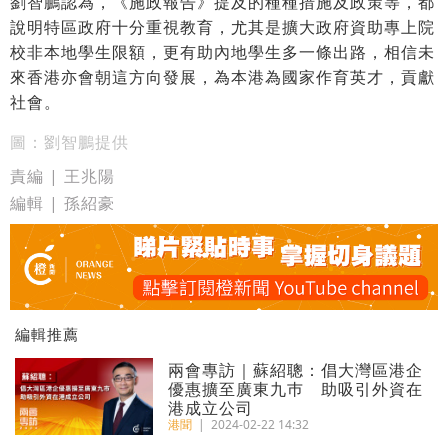
劉智鵬認為，《施政報告》提及的種種措施及政策等，都
說明特區政府十分重視教育，尤其是擴大政府資助專上院
校非本地學生限額，更有助內地學生多一條出路，相信未
來香港亦會朝這方向發展，為本港為國家作育英才，貢獻
社會。
圖：劉智鵬提供
責編 | 王兆陽
編輯 | 孫紹豪
編輯推薦
兩會專訪｜蘇紹聰：倡大灣區港企
優惠擴至廣東九巿 助吸引外資在
港成立公司
港聞
|
2024-02-22 14:32