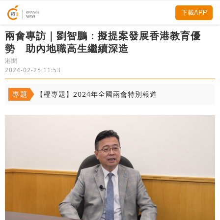
下載APP
兩會專訪｜劉智鵬：擬提案發展香港教育優
勢 助內地職高生繼續深造
港聞
2024-02-25 11:53
專題
【橙專題】2024年全國兩會特別報道