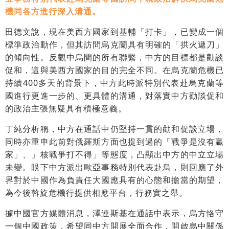
機同各方進行深入溝通。
田德文說，現在美西方國家到基輔「打卡」，已變成一個
標準政治動作，但其訪問烏克蘭具有明確的「拱火遞刀」
的傾向性。反觀中烏間的所有聯繫，中方的目標都是勸談
促和，這與美西方國家的目的完全不同。在烏克蘭危機已
持續400多天的背景下，中方此時派特別代表赴烏克蘭等
國進行更進一步的、更具體的溝通，對落實中方勸談促和
的政治主張無疑具有積極意義。
丁純分析稱，中方在通話中仍堅持一貫的勸和促談立場，
同時亦重申此前對俄羅斯方面也提到過的「戰爭是沒有贏
家」、」核戰爭打不得」等態度，凸顯出中方的中立立場
未變。眼下中方派出歐亞事務特別代表赴烏，則回應了外
界對於中國作為負責任大國應具有的心態和擔當的期望，
為今後斡旋危機行提供相應平台，行務實之舉。
據中國官方媒體消息，澤連斯基在通話中表示，烏方恪守
一個中國政策，希望同中方開展全面合作，開啟烏中關係