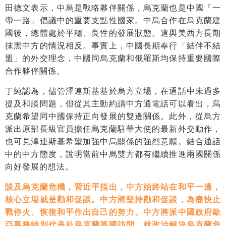
田德文表示，中烏是戰略夥伴關係，烏克蘭也是中國「一
帶一路」倡議中的重要支點性國家。中烏合作在烏克蘭建
國後，總體處於平穩、良性的發展狀態。這與美西方長期
抹黑中方的情況相反。事實上，中國長期奉行「結伴不結
盟」的外交理念，中國同烏克蘭和俄羅斯均保持重要國際
合作夥伴關係。
丁純認為，儘管澤連斯基基於烏方立場，在通話中未過多
提及和談問題，但從其主動約請中方通電話可以看出，烏
克蘭希望同中國保持正向發展的雙邊關係。此外，從烏方
派出原部長級官員擔任烏克蘭駐華大使的最新外交動作，
也可見澤連斯基希望加強中烏關係的強烈意願。結合通話
中的中方態度，說明當前中烏雙方都有繼續推進兩國關係
向好發展的想法。
談及烏克蘭危機，習近平指出，中方始終站在和平一邊，
核心立場就是勸和促談。中方將堅持勸和促談，為盡快止
戰停火、恢復和平作出自己的努力。中方將派中國政府歐
亞事務特別代表赴烏克蘭等國訪問，就政治解決烏克蘭危