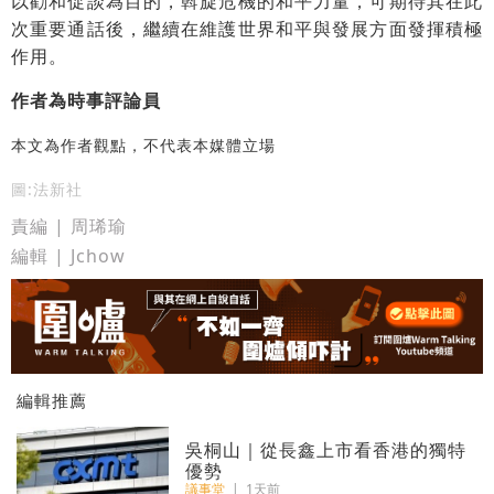
以勸和促談為目的，斡旋危機的和平力量，可期待其在此
次重要通話後，繼續在維護世界和平與發展方面發揮積極
作用。
作者為時事評論員
本文為作者觀點，不代表本媒體立場
圖:法新社
責編 | 周琋瑜
編輯 | Jchow
編輯推薦
吳桐山｜從長鑫上市看香港的獨特
優勢
議事堂
|
1天前