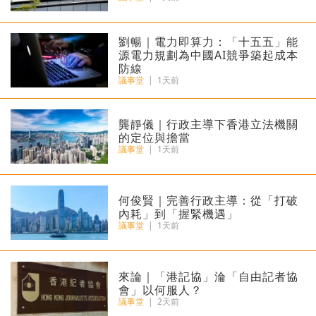
劉暢｜電力即算力：「十五五」能
源電力規劃為中國AI競爭築起成本
防線
議事堂
|
1天前
龔靜儀｜行政主導下香港立法機關
的定位與擔當
議事堂
|
1天前
何俊賢｜完善行政主導：從「打破
內耗」到「握緊機遇」
議事堂
|
1天前
來論｜「港記協」淪「自由記者協
會」以何服人？
議事堂
|
2天前