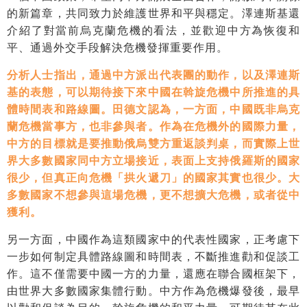
的新篇章，共同致力於維護世界和平與穩定。澤連斯基還
介紹了對當前烏克蘭危機的看法，並歡迎中方為恢復和
平、通過外交手段解決危機發揮重要作用。
分析人士指出，通過中方派出代表團的動作，以及澤連斯
基的表態，可以期待接下來中國在斡旋危機中所推進的具
體時間表和路線圖。田德文認為，一方面，中國既非烏克
蘭危機當事方，也非參與者。作為在危機外的國際力量，
中方的目標就是要推動俄烏雙方重返談判桌，而實際上世
界大多數國家同中方立場接近，表面上支持俄羅斯的國家
很少，但真正向危機
「拱火遞刀」
的國家其實也很少。大
多數國家不想參與這場危機，更不想擴大危機，或者從中
獲利。
另一方面，中國作為這類國家中的代表性國家，正考慮下
一步如何制定具體路線圖和時間表，不斷推進勸和促談工
作。這不僅需要中國一方的力量，還應在聯合國框架下，
由世界大多數國家集體行動。中方作為危機爆發後，最早