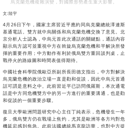
烏克蘭危機複雜演變，對國際形勢產生重大影響。
文:陸宇
4月26日下午，國家主席習近平應約同烏克蘭總統澤連斯
基通電話。雙方就中烏關係和烏克蘭危機交換了意見。北
京分析人士認為，中烏元首此次通話的關鍵點，通話內容
顯示烏方認可並重視中方在斡旋烏克蘭危機和平解決所發
揮的重要作用；中方動作有利於俄烏雙方重回談判桌，止
戰停火的路線圖和時間表值得期待。
中國社會科學院俄歐亞所副所長田德文指出，中方對解決
烏克蘭危機的政治立場一直是勸和促談，因此中烏元首通
話可謂是意料之中。此前習近平已訪問俄羅斯，本次通電
話是中方同危機雙方中的另一方進行的重要溝通，也是勸
和促談的一個重要步驟。
復旦大學歐洲問題研究中心主任丁純表示，危機發生一年
多，俄烏雙方仍在戰場上焦灼，尤其是歐洲等各方均對危
機延宕感到焦急。此前法國總統馬克龍訪華，也對中方提