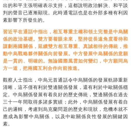
出的和平主張明確表示支持，這都說明政治解決、和平談
判的聲音已逐漸顯現。此時通電話也是在外部多種有利因
素影響下所發生的。
習近平在通話中指出，相互尊重主權和領土完整是中烏關
係的政治基礎。雙方要着眼未來，堅持從長遠角度看待和
謀劃兩國關係，延續雙方相互尊重、真誠相待的傳統，推
動中烏戰略夥伴關係向前發展。中方發展中烏關係的意願
是一貫的、明確的。無論國際風雲如何變幻，中方願同烏
方一道，把兩國互利合作向前推進。
觀察人士指出，中烏元首通話令中烏關係的發展軌跡重新
清晰，這不僅有利於雙邊關係發展，還有利於中歐關係穩
定。中烏關係發展有着良好的歷史傳統，雙邊關係在過去
三十一年間取得多諸多實績；此外，中烏關係發展有着自
己的邏輯，考慮到烏克蘭問題的歷史和現狀，危機本就不
應成為影響中烏關係，以及中歐關係良性發展的關鍵因
素。