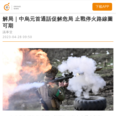
下載APP
解局｜中烏元首通話促解危局 止戰停火路線圖
可期
議事堂
2023-04-28 09:50